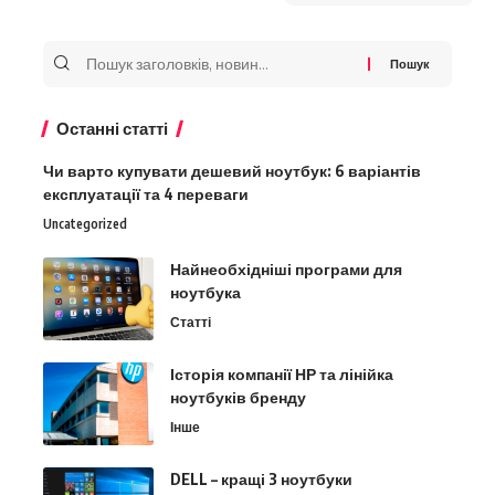
Search
for:
Останні статті
Чи варто купувати дешевий ноутбук: 6 варіантів
експлуатації та 4 переваги
Uncategorized
Найнеобхідніші програми для
ноутбука
Статті
Історія компанії НР та лінійка
ноутбуків бренду
Інше
DELL – кращі 3 ноутбуки