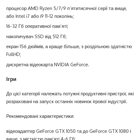
процесор AMD Ryzen 5/7/9 п’ятитисячної серії та вище,
або Intel i7 або i9 11-12 поколінь;
16-32 Гб оперативної пам’яті;
накопичувач SSD від 512 Гб;
екран 156 дюймів, а краще більше, з роздільною здатністю
FullHD;
дискретна відеокарта NVIDIA GeForce.
Ігри
До цієї категорії належать потужні продуктивні пристрої, які
розраховані на запуск останніх новинок ігрової індустрії.
Рекомендовані характеристики:
відеоадаптер GeForce GTX 1050 та до GeForce GTX 1080 і
вище, з місткістю пам’яті 4-6 Гб;