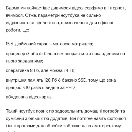
Вдома ми найчастіше дивимося відео, серфимо в інтернеті,
вчимося. Отже, параметри ноутбука не сильно
відрізняються від лептопа, призначеного для офісної
роботи. Це:
15,6-дюймовий екран з матовою матрицею;
процесор i3 або i5 більш ніж впорається з покладеними на
нього завданнями;
оперативка 8 Гб, але можна і 4 Гб;
внутрішня пам’ять 128 Гб 6 бажано SSD, тому що вона
працює в 10 разів швидше за HHD;
вбудована відеокарта.
Такий ноутбук повністю задовольнить домашні потреби та
сумісний з більшістю додатків. Він потягне навіть фотошоп
і інші програми для обробки зображень на аматорському