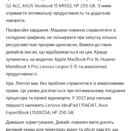
G2 ALC, ASUS Vivobook 15 M1502, HP 255 G8. З ними
отримаєте оптимальну продуктивність та додаткові
навороти.
Професійні завдання. Машина повинна справлятися зі
складною графікою, не гальмувати при запуску кількох
ресурсомістких програм одночасно. Вимоги до таких
девайсів високі, що відображається на ціні. Краще
зупинитись на моделях Apple MacBook Pro 16, Huawei
MateBook X Pro, Lenovo Legion 5 15 та аналогічної
продуктивності.
Ігри. Лептоп має без проблем справлятися із вимогливими
іграми. Ця умова досягається при оптимальному поєднанні
процесора та ігрової відеокарти. У 2023 році пальма
першості належить Lenovo IdeaPad 1 15ADA7, Asus
ExpertBook L1500CDA, HP 250 G8.
Домашнє користування. Девайс повинен мати досить
великий екран для перегляду відео та обсяг пам’яті, що